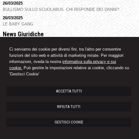
26/03/2025
BULLISMO SULLO SCUOLABUS. CHI RISPONDE DEI DANNI?
26/03/2025
LE BABY GANG
News Giuridiche
09/08/2026
Ci serviamo dei cookie per diversi fini, tra l'altro per consentire
L'AI che hai spento non è sparita
funzioni del sito web e attività di marketing mirate. Per maggiori
08/08/2026
informazioni, riveda la nostra
informativa sulla privacy e sui
Diritto di difesa e segretezza delle indagini nell'ecosistema investigativo
cookie.
Può gestire le impostazioni relative ai cookie, cliccando su
digitale
'Gestisci Cookie'
07/08/2026
Volo in ritardo o cancellato: la pronuncia del Giudice di Pace di Venezia
ACCETTA TUTTI
Paolo Mengoni
RIFIUTA TUTTI
Avvocato
GESTISCI COOKIE
Piazzale M. Buonarroti, 5 -
Castelfidardo
60022
,
AN
Tel.
0717823801
Fax
0717824550
© 2026 Copyright Avvocato Paolo Mengoni. Tutti i diritti riservati | P.IVA