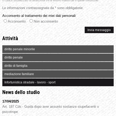
Il codice visualizzato fa distinzione tra le lettere maiuscole e quelle minuscole.
Le informazioni contrassegnate da * sono obbligatorie.
Acconsento al trattamento dei miei dati personali
Acconsento
Non acconsento
Attività
diritto penale minorile
diritto penale
diritto di famiglia
mediazione familiare
Infortunistica stradale - lavoro - sport
News dello studio
17/04/2025
Art. 187 Cds - Guida dopo aver assunto sostanze stupefacenti o
psicotrope