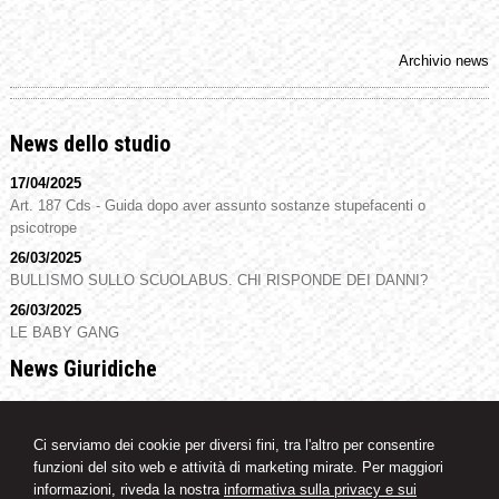
Archivio news
News dello studio
17/04/2025
Art. 187 Cds - Guida dopo aver assunto sostanze stupefacenti o
psicotrope
26/03/2025
BULLISMO SULLO SCUOLABUS. CHI RISPONDE DEI DANNI?
26/03/2025
LE BABY GANG
News Giuridiche
06/08/2026
Accesso a immagini di videosorveglianza e privacy: la necessità di una
Ci serviamo dei cookie per diversi fini, tra l'altro per consentire
procura specifica
funzioni del sito web e attività di marketing mirate. Per maggiori
06/08/2026
informazioni, riveda la nostra
informativa sulla privacy e sui