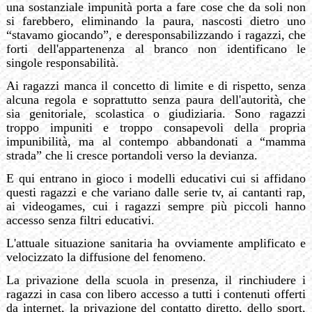
una sostanziale impunità porta a fare cose che da soli non
si farebbero, eliminando la paura, nascosti dietro uno
“stavamo giocando”, e deresponsabilizzando i ragazzi, che
forti dell'appartenenza al branco non identificano le
singole responsabilità.
Ai ragazzi manca il concetto di limite e di rispetto, senza
alcuna regola e soprattutto senza paura dell'autorità, che
sia genitoriale, scolastica o giudiziaria. Sono ragazzi
troppo impuniti e troppo consapevoli della propria
impunibilità, ma al contempo abbandonati a “mamma
strada” che li cresce portandoli verso la devianza.
E qui entrano in gioco i modelli educativi cui si affidano
questi ragazzi e che variano dalle serie tv, ai cantanti rap,
ai videogames, cui i ragazzi sempre più piccoli hanno
accesso senza filtri educativi.
L'attuale situazione sanitaria ha ovviamente amplificato e
velocizzato la diffusione del fenomeno.
La privazione della scuola in presenza, il rinchiudere i
ragazzi in casa con libero accesso a tutti i contenuti offerti
da internet, la privazione del contatto diretto, dello sport,