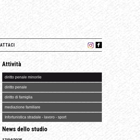
ATTACI
Attività
diritto penale minorile
diritto penale
diritto di famiglia
mediazione familiare
Infortunistica stradale - lavoro - sport
News dello studio