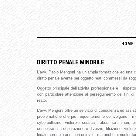
HOME
DIRITTO PENALE MINORILE
L’avv. Paolo Mengoni ha un’ampia formazione ed una com
diritto penale avente per oggetto reati commessi da sogge
Oggetto principale dell'attività professionale è il rispe
con particolare attenzione al perseguimento dei fini d
reato.
L'avv. Mengoni offre un servizio di consulenza ed assiste
problematiche che più frequentemente coinvolgono il mo
cyberbullismo, violenze sessuali, abusi su minori, e
connesse alla separazione e divorzio, filiazione, violen
legale non solo ai minori coinvolti ma anche ai nuclei fam