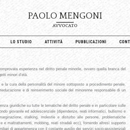
PAOLO MENGONI
AVVOCATO
LO STUDIO
ATTIVITÀ
PUBBLICAZIONI
CONT
provata esperienza nel diritto penale minorile, ovvero quella branca del
tti minori d’età.
tto e la cura della personalità del minore sottoposto a procedimento penale,
i rieducazione e di reinserimento sociale del minorenne responsabile di un
nza giuridiche su tutte le tematiche del diritto penale e in particolare sulle
ndo giovanile ed adolescenziale (dipendenze, reati informatici, bullismo e
marginazione, stalking, molestie e disturbo alle persone, problematiche
ze e maltrattamenti, mobbing, reati stradali ecc), fornendo altresì supporto
iliari di appartenenza con il costante ausilio dei servizi socio-assistenziali